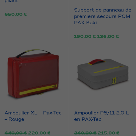
pliant
Support de panneau de
650,00
€
premiers secours POM
PAX Kaki
Le
Le
190,00
€
136,00
€
prix
prix
initial
actuel
était :
est :
190,00 €.
136,00
Ampoulier XL – Pax-Tec
Ampoulier P5/11 2.0 L
– Rouge
en PAX-Tec
Le
Le
Le
Le
440,00
€
220,00
€
340,00
€
215,00
€