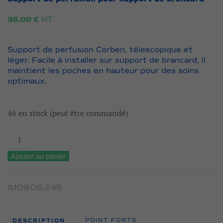
HT
35,00
€
Support de perfusion Corben, télescopique et
léger. Facile à installer sur support de brancard, il
maintient les poches en hauteur pour des soins
optimaux.
46 en stock (peut être commandé)
quantité
de
Ajouter au panier
Support
de
perfusion
IM09.06.245
pour
support
DESCRIPTION
POINT FORTS