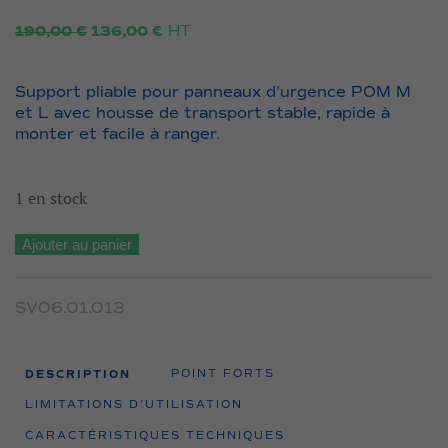
Le
Le
HT
190,00
€
136,00
€
prix
prix
initial
actuel
était :
est :
Support pliable pour panneaux d’urgence POM M
190,00 €.
136,00 €.
et L avec housse de transport stable, rapide à
monter et facile à ranger.
1 en stock
quantité
Ajouter au panier
de
Support
SV06.01.013
de
panneau
de
DESCRIPTION
POINT FORTS
premiers
LIMITATIONS D’UTILISATION
secours
CARACTÉRISTIQUES TECHNIQUES