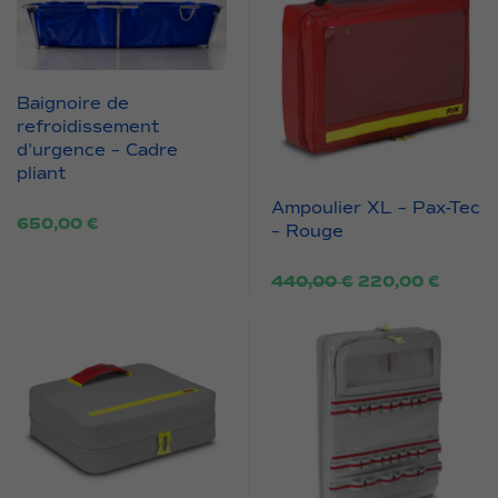
Baignoire de
refroidissement
d’urgence – Cadre
pliant
Ampoulier XL – Pax-Tec
650,00
€
– Rouge
Le
Le
440,00
€
220,00
€
prix
prix
initial
actuel
était :
est :
440,00 €.
220,00