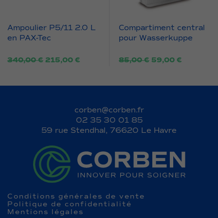
Ampoulier P5/11 2.0 L
Compartiment central
en PAX-Tec
pour Wasserkuppe
Le
Le
Le
Le
340,00
€
215,00
€
85,00
€
59,00
€
prix
prix
prix
prix
initial
actuel
initial
actuel
était :
est :
était :
est :
340,00 €.
215,00 €.
85,00 €.
59,00 €.
corben@corben.fr
02 35 30 01 85
59 rue Stendhal, 76620 Le Havre
Conditions générales de vente
Politique de confidentialité
Mentions légales