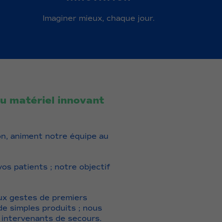
Imaginer mieux, chaque jour.
u matériel innovant
on, animent notre équipe au
os patients ; notre objectif
aux gestes de premiers
de simples produits ; nous
x intervenants de secours.