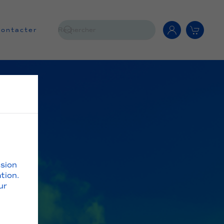
contacter
ssion
tion.
ur