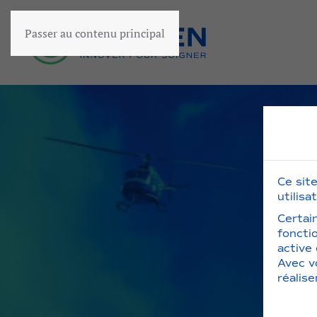
Passer au contenu principal
Ce sit
utilisa
Certai
foncti
active
Avec v
réalis