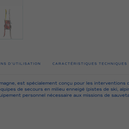
Patrouilleur
S
ONS D’UTILISATION
CARACTÉRISTIQUES TECHNIQUES
emagne, est spécialement conçu pour les interventions
équipes de secours en milieu enneigé (pistes de ski, alp
’équipement personnel nécessaire aux missions de sauvet