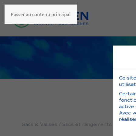
Passer au contenu principal
Ce sit
utilisa
Certai
foncti
active
Avec v
réalis
Sacs & Valises / Sacs et rangements verticaux