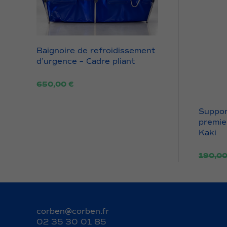
Baignoire de refroidissement
d’urgence – Cadre pliant
650,00
€
Suppor
premi
Kaki
190,0
corben@corben.fr
02 35 30 01 85