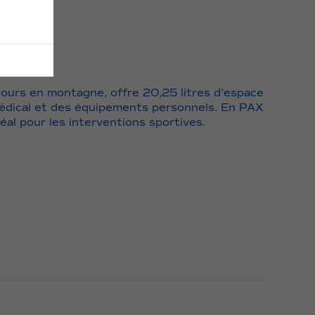
cours en montagne, offre 20,25 litres d’espace
médical et des équipements personnels. En PAX
éal pour les interventions sportives.