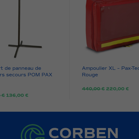
t de panneau de
Ampoulier XL – Pax-Te
ers secours POM PAX
Rouge
Le
Le
440,00
€
220,00
€
Le
Le
prix
prix
0
€
136,00
€
prix
prix
initial
actu
initial
actuel
était :
est :
était :
est :
440,00 €.
220
190,00 €.
136,00 €.