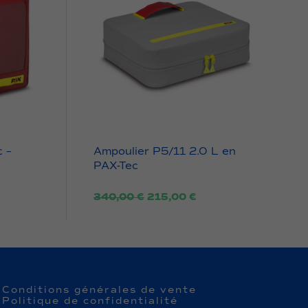
c –
Ampoulier P5/11 2.0 L en
PAX-Tec
Le
Le
340,00
€
215,00
€
prix
prix
el
initial
actuel
était :
est :
,00 €.
340,00 €.
215,00 €.
Conditions générales de vente
Politique de confidentialité