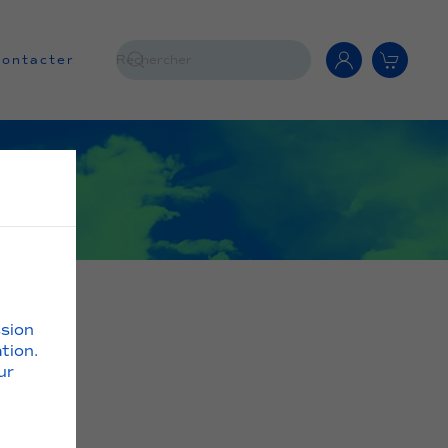
contacter
ssion
tion.
ur