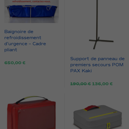
Baignoire de
refroidissement
d’urgence – Cadre
pliant
Support de panneau de
650,00
€
premiers secours POM
PAX Kaki
Le
Le
190,00
€
136,00
€
prix
prix
initial
actuel
était :
est :
190,00 €.
136,00