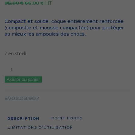
Le
Le
HT
95,00
€
66,00
€
prix
prix
initial
actuel
était :
est :
Compact et solide, coque entièrement renforcée
95,00 €.
66,00 €.
(composite et mousse compactée) pour protéger
au mieux les ampoules des chocs.
7 en stock
quantité
de
Ajouter au panier
Ampoulier
S
–
SV02.03.907
Pax
Tec
DESCRIPTION
POINT FORTS
–
LIMITATIONS D’UTILISATION
Rouge