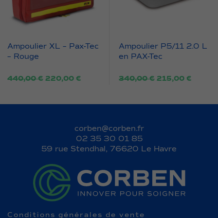
Ampoulier XL – Pax-Tec
Ampoulier P5/11 2.0 L
– Rouge
en PAX-Tec
Le
Le
Le
Le
440,00
€
220,00
€
340,00
€
215,00
€
prix
prix
prix
prix
initial
actuel
initial
actuel
était :
est :
était :
est :
440,00 €.
220,00 €.
340,00 €.
215,00
corben@corben.fr
02 35 30 01 85
59 rue Stendhal, 76620 Le Havre
Conditions générales de vente